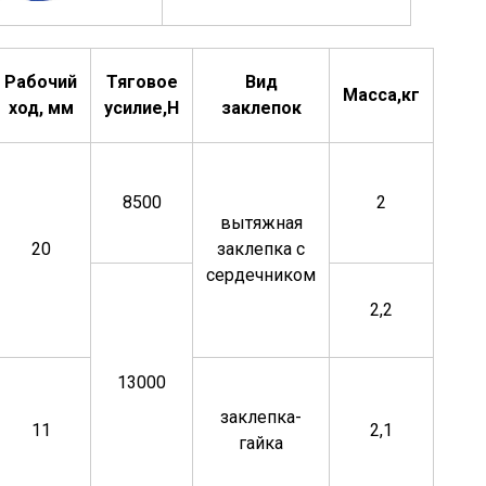
Рабочий
Тяговое
Вид
Масса,кг
ход, мм
усилие,Н
заклепок
8500
2
вытяжная
20
заклепка с
сердечником
2,2
13000
заклепка-
11
2,1
гайка