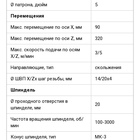
Ø патрона, дюйм
5
Перемещения
Макс. перемещение по оси X, мм
90
Макс. перемещение по оси Z, мм
320
Макс. скорость подачи по осям
3/5
X/Z, м/мин
Направляющие, тип
скольжения
Ø ШВП X/Zх шаг резьбы, мм
14/20х4
Шпиндель
Ø проходного отверстия в
20
шпинделе, мм
Частота вращения шпинделя, об/
100-3000
мин
Конус шпинделя, тип
МК-3