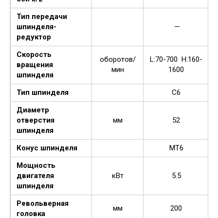
Тип передачи
шпинделя-
—
редуктор
Скорость
оборотов/
L:70-700 H:160-
вращения
мин
1600
шпинделя
Тип шпинделя
C6
Диаметр
отверстия
мм
52
шпинделя
Конус шпинделя
MT6
Мощность
двигателя
кВт
5.5
шпинделя
Револьверная
мм
200
головка