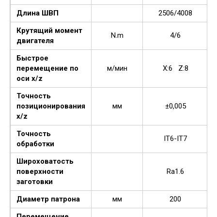
Длина ШВП
2506/4008
Крутящий момент
N.m
4/6
двигателя
Быстрое
перемещение по
м/мин
X:6 Z:8
оси x/z
Точность
позиционирования
мм
±0,005
x/z
Точность
IT6-IT7
обработки
Широховатость
поверхности
Ra1.6
заготовки
Диаметр патрона
мм
200
Перемещение