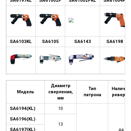
SA6197KL
SA61002P
SA61002PKL
SA61004P
SA6103KL
SA6105
SA6143
SA6198
Диаметр
Тип
Наличие
Модель
сверления,
патрона
реверса
мм
SA6194(KL)
10
SA6196(KL)
13
SA6197(KL)
да