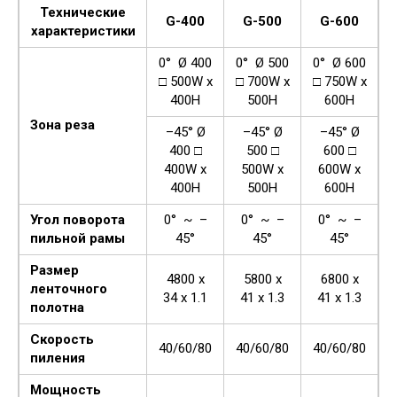
Технические
G-400
G-500
G-600
характеристики
0° Ø 400
0° Ø 500
0° Ø 600
□ 500W x
□ 700W x
□ 750W x
400H
500H
600H
Зона реза
–45° Ø
–45° Ø
–45° Ø
400 □
500 □
600 □
400W x
500W x
600W x
400H
500H
600H
Угол поворота
0° ~ –
0° ~ –
0° ~ –
пильной рамы
45°
45°
45°
Размер
4800 x
5800 x
6800 x
ленточного
34 x 1.1
41 x 1.3
41 x 1.3
полотна
Скорость
40/60/80
40/60/80
40/60/80
пиления
Мощность