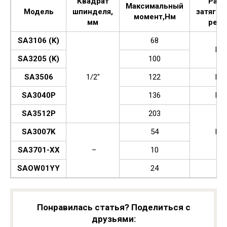
Квадрат
Разм
Максимальный
Модель
шпинделя,
затягив
момент,Нм
мм
резь
SA3106 (K)
68
М1
SA3205 (K)
100
SA3506
1/2″
122
М1
SA3040P
136
М1
SA3512P
203
SA3007K
54
М1
SA3701-XX
–
10
SAOW01YY
24
–
Понравилась статья? Поделиться с
друзьями: