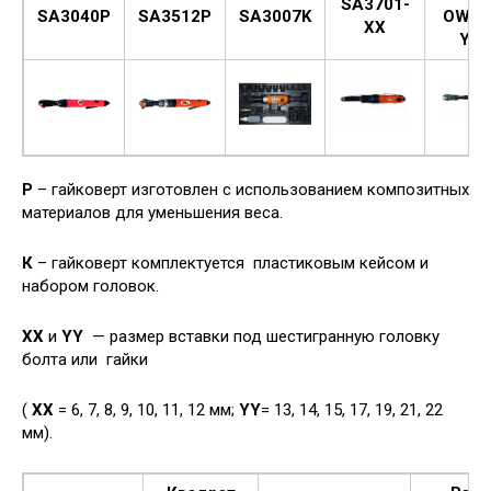
SA3701-
SA3040P
SA3512P
SA3007K
OW01
XX
YY
Р
– гайковерт изготовлен с использованием композитных
материалов для уменьшения веса.
К
– гайковерт комплектуется пластиковым кейсом и
набором головок.
ХХ
и
YY
— размер вставки под шестигранную головку
болта или гайки
(
ХХ
= 6, 7, 8, 9, 10, 11, 12 мм;
YY
= 13, 14, 15, 17, 19, 21, 22
мм).