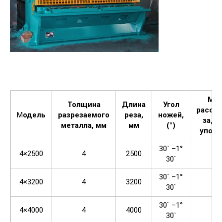
Мак
Толщина
Длина
Угол
расст
М
одель
разрезаемого
реза,
ножей,
задн
металла, мм
мм
(°)
упора
30` –1°
4×2500
4
2500
50
30`
30` –1°
4×3200
4
3200
50
30`
30` –1°
4×4000
4
4000
50
30`