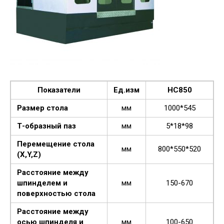
Показатели
Ед.изм
HC850
Размер стола
мм
1000*545
Т-образный паз
мм
5*18*98
Перемещение стола
мм
800*550*520
(X,Y,Z)
Расстояние между
шпинделем и
мм
150-670
поверхностью стола
Расстояние между
осью шпинделя и
мм
100-650