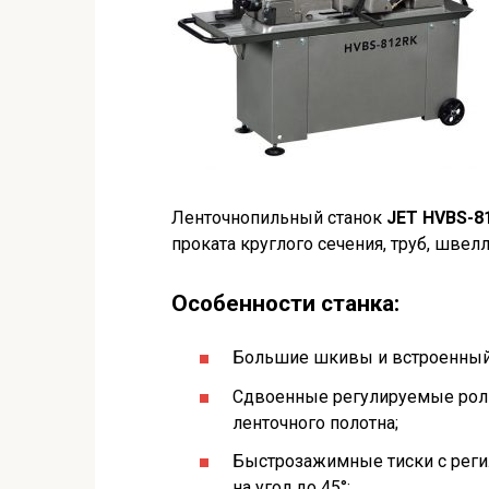
Ленточнопильный станок
JET HVBS-8
проката круглого сечения, труб, швел
Особенности станка:
Большие шкивы и встроенный 
Сдвоенные регулируемые ро
ленточного полотна;
Быстрозажимные тиски с рег
на угол до 45°;