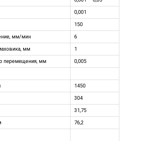
0,001
150
ние, мм/мин
6
маховика, мм
1
го перемещения, мм
0,005
н
1450
304
31,75
м
76,2