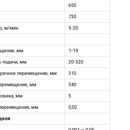
650
730
о, м/мин
5-20
ещение, мм
1-19
ь подачи, мм
20-320
еречное перемещение, мм
310
перемещение, мм
340
ховика, мм
5
 перемещения, мм
0,02
деля
0,001 — 0,05