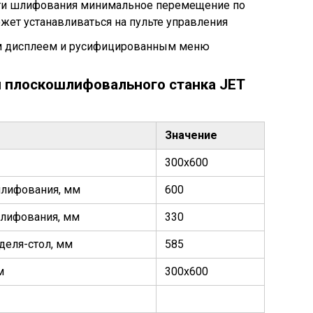
ти шлифования минимальное перемещение по
ожет устанавливаться на пульте управления
ым дисплеем и русифицированным меню
и плоскошлифовального станка JET
Значение
300х600
шлифования, мм
600
шлифования, мм
330
деля-стол, мм
585
м
300х600