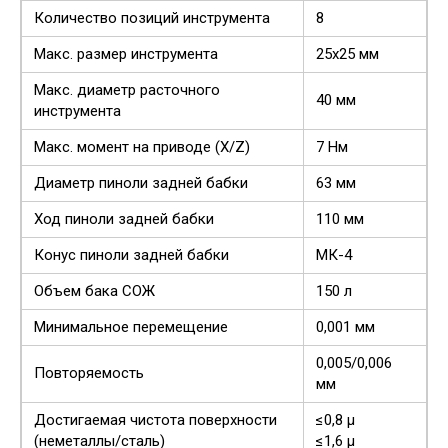
Количество позиций инструмента
8
Макс. размер инструмента
25х25 мм
Макс. диаметр расточного
40 мм
инструмента
Макс. момент на приводе (Х/Z)
7 Нм
Диаметр пиноли задней бабки
63 мм
Ход пиноли задней бабки
110 мм
Конус пиноли задней бабки
МК-4
Объем бака СОЖ
150 л
Минимальное перемещение
0,001 мм
0,005/0,006
Повторяемость
мм
Достигаемая чистота поверхности
≤0,8 µ
(неметаллы/сталь)
≤1,6 µ