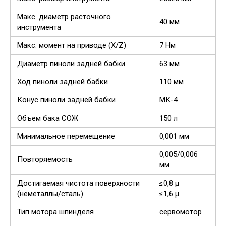
Макс. диаметр расточного
40 мм
инструмента
Макс. момент на приводе (Х/Z)
7 Нм
Диаметр пиноли задней бабки
63 мм
Ход пиноли задней бабки
110 мм
Конус пиноли задней бабки
МК-4
Объем бака СОЖ
150 л
Минимальное перемещение
0,001 мм
0,005/0,006
Повторяемость
мм
Достигаемая чистота поверхности
≤0,8 µ
(неметаллы/сталь)
≤1,6 µ
Тип мотора шпинделя
сервомотор