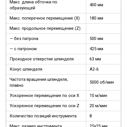
Макс. длина обточки по
400 мм
образующей
Макс. поперечное перемещение (Х)
180 мм
Макс. продольное перемещение (Z)
— без патрона
500 мм
— с патроном
425 мм
Проходное отверстие шпинделя
63 мм
Конус шпинделя
А2-6
Частота вращения шпинделя,
5000 об/мин
плавно
Ускоренное перемещение по оси Х
10 м/мин
Ускоренное перемещение по оси Z
20 м/мин
Количество позиций инструмента
8
Макс. размер инструмента
25х25 мм