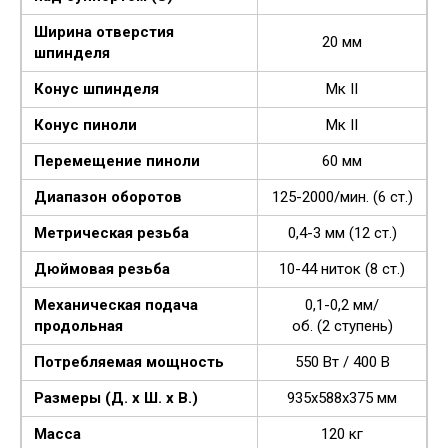
Ширина отверстия
20 мм
шпинделя
Конус шпинделя
Мк II
Конус пиноли
Мк II
Перемещение пиноли
60 мм
Диапазон оборотов
125-2000/мин. (6 ст.)
Метрическая резьба
0,4-3 мм (12 ст.)
Дюймовая резьба
10-44 ниток (8 ст.)
Механическая подача
0,1-0,2 мм/
продольная
об. (2 ступень)
Потребляемая мощность
550 Вт / 400 В
Размеры (Д. x Ш. x В.)
935x588x375 мм
Масса
120 кг