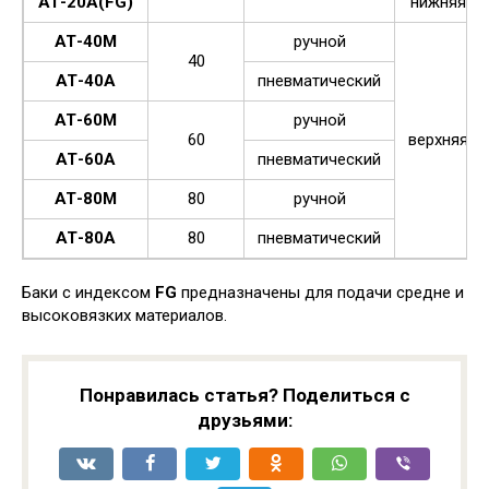
АТ-20А(FG)
нижняя
АТ-40М
ручной
40
АТ-40А
пневматический
АТ-60М
ручной
60
верхняя
АТ-60А
пневматический
АТ-80М
80
ручной
АТ-80А
80
пневматический
Баки с индексом
FG
предназначены для подачи средне и
высоковязких материалов.
Понравилась статья? Поделиться с
друзьями: