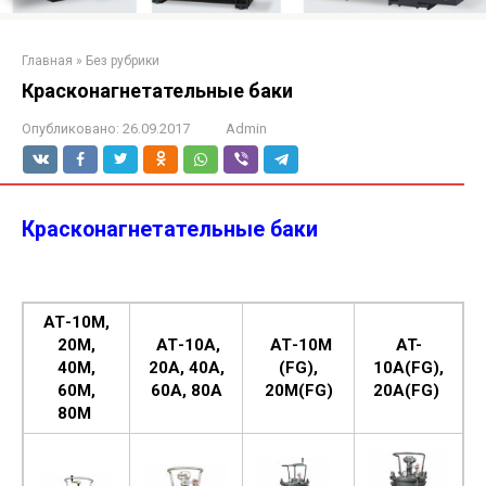
Главная
»
Без рубрики
Красконагнетательные баки
Опубликовано:
26.09.2017
Admin
Красконагнетательные баки
АТ-10М,
20М,
АТ-10А,
АТ-10М
AT-
40М,
20А, 40А,
(FG),
10A(FG),
60М,
60А, 80А
20М(FG)
20А(FG)
80М