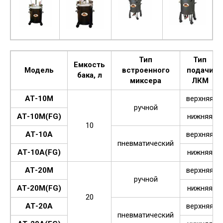
Тип
Тип
Емкость
Модель
встроенного
подачи
бака, л
миксера
ЛКМ
АТ-10М
верхняя
ручной
АТ-10М(FG)
нижняя
10
АТ-10А
верхняя
пневматический
АТ-10А(FG)
нижняя
АТ-20М
верхняя
ручной
АТ-20М(FG)
нижняя
20
АТ-20А
верхняя
пневматический