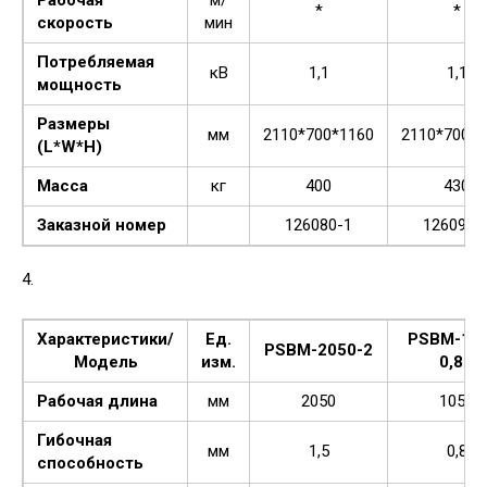
*
*
скорость
мин
Потребляемая
кВ
1,1
1,1
мощность
Размеры
мм
2110*700*1160
2110*700*1
(L*W*H)
Масса
кг
400
430
Заказной номер
126080-1
126090-
4.
Характеристики/
Ед.
PSBM-105
PSBM-2050-2
Модель
изм.
0,8м
Рабочая длина
мм
2050
1050
Гибочная
мм
1,5
0,8
способность