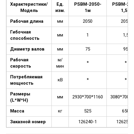
Характеристики/
Ед.
PSBM-2050-
PSBM-205
Модель
изм.
1м
1,5м
Рабочая длина
мм
2050
2050
Гибочная
мм
1
1,5
способность
Диаметр валов
мм
75
95
Рабочая
м/
*
*
скорость
мин
Потребляемая
кВ
*
*
мощность
Размеры
мм
2930*700*1160
3080*700*1
(L*W*H)
Масса
кг
525
650
Заказной номер
126240-1
126250-