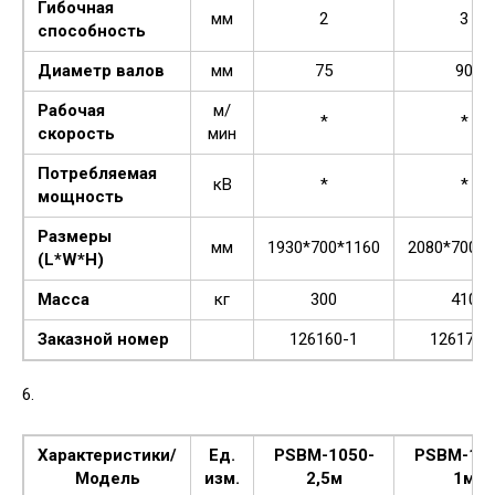
Гибочная
мм
2
3
способность
Диаметр валов
мм
75
90
Рабочая
м/
*
*
скорость
мин
Потребляемая
кВ
*
*
мощность
Размеры
мм
1930*700*1160
2080*700*1
(L*W*H)
Масса
кг
300
410
Заказной номер
126160-1
126170-
6.
Характеристики/
Ед.
PSBM-1050-
PSBM-155
Модель
изм.
2,5м
1м