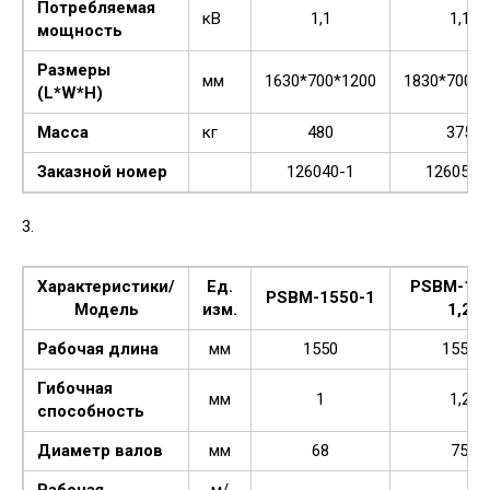
Потребляемая
кВ
1,1
1,1
мощность
Размеры
мм
1630*700*1200
1830*700*1
(L*W*H)
Масса
кг
480
375
Заказной номер
126040-1
126050-
3.
Характеристики/
Ед.
PSBM-155
PSBM-1550-1
Модель
изм.
1,2
Рабочая длина
мм
1550
1550
Гибочная
мм
1
1,2
способность
Диаметр валов
мм
68
75
Рабочая
м/