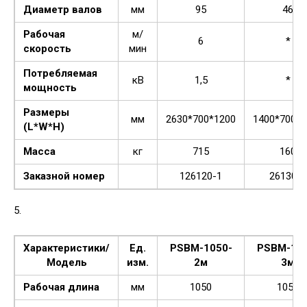
Диаметр валов
мм
95
46
Рабочая
м/
6
*
скорость
мин
Потребляемая
кВ
1,5
*
мощность
Размеры
мм
2630*700*1200
1400*700*1
(L*W*H)
Масса
кг
715
160
Заказной номер
126120-1
26130-1
5.
Характеристики/
Ед.
PSBM-1050-
PSBM-105
Модель
изм.
2м
3м
Рабочая длина
мм
1050
1050