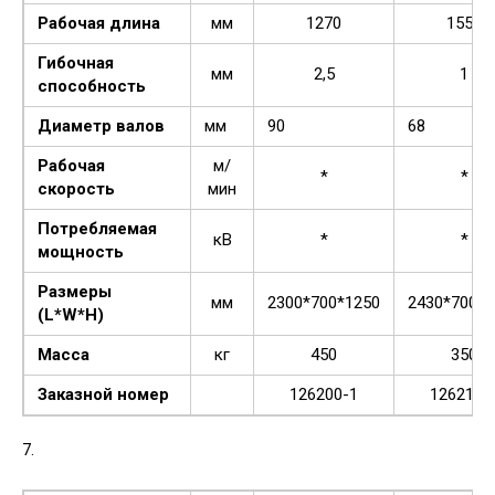
Рабочая длина
мм
1270
1550
Гибочная
мм
2,5
1
способность
Диаметр валов
мм
90
68
Рабочая
м/
*
*
скорость
мин
Потребляемая
кВ
*
*
мощность
Размеры
мм
2300*700*1250
2430*700*1
(L*W*H)
Масса
кг
450
350
Заказной номер
126200-1
126210-
7.