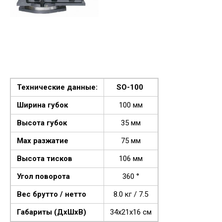
Технические данные:
SO-100
Ширина губок
100 мм
Высота губок
35 мм
Max разжатие
75 мм
Высота тисков
106 мм
Угол поворота
360 °
Вес брутто / нетто
8.0 кг / 7.5
Габариты (ДхШхВ)
34х21х16 см