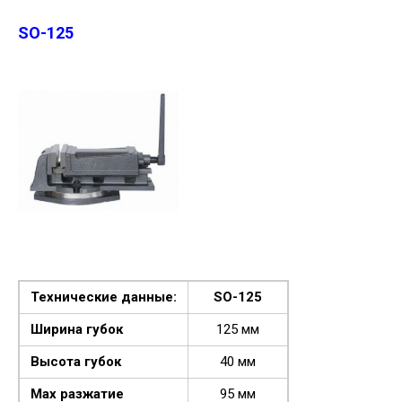
SO-125
Технические данные:
SO-125
Ширина губок
125 мм
Высота губок
40 мм
Max разжатие
95 мм