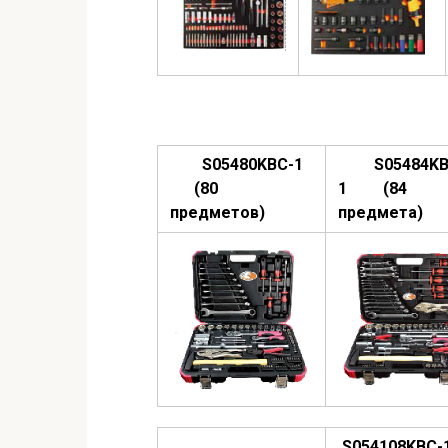
S05480KBC-1
S05484KB
(80
1 (84
предметов)
предмета)
S054108KBC-