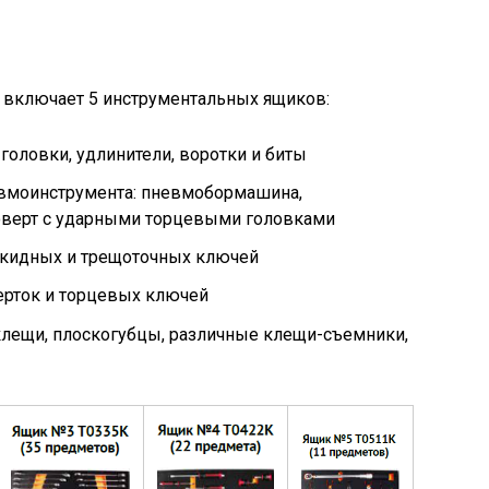
 включает 5 инструментальных ящиков:
оловки, удлинители, воротки и биты
вмоинструмента: пневмобормашина,
оверт с ударными торцевыми головками
акидных и трещоточных ключей
ерток и торцевых ключей
лещи, плоскогубцы, различные клещи-съемники,