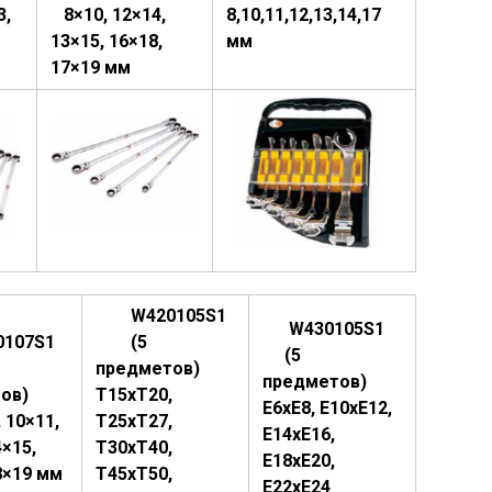
3,
8×10, 12×14,
8,10,11,12,13,14,17
13×15, 16×18,
мм
17×19 мм
W420105S1
W430105S1
107S1
(5
(5
предметов)
предметов)
тов)
Т15xT20,
E6xE8, E10xE12,
, 10×11,
T25xT27,
E14xE16,
4×15,
T30xT40,
E18xE20,
8×19 мм
T45xT50,
E22xE24