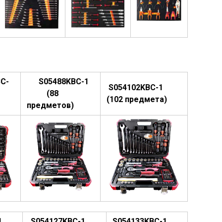
C-
S05488KBC-1
S054102KBC-1
(88
(102 предмета)
предметов)
1
S054127KBC-1
S054133KBC-1