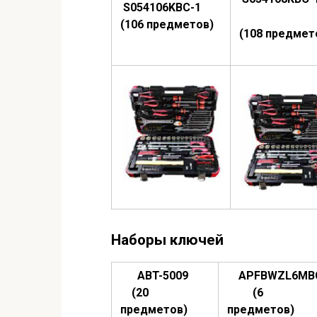
S054106KBC-1
(106 предметов)
(108 предмет
Наборы ключей
ABT-5009
APFBWZL6M
(20
(6
предметов)
предметов