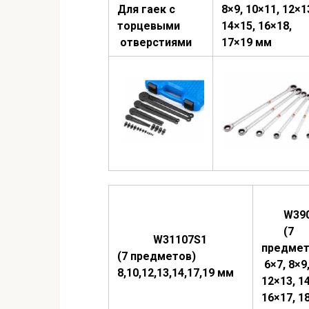
Для гаек с
8×9, 10×11, 12×1
торцевыми
14×15, 16×18,
отверстиями
17×19 мм
W390
(7
W31107S1
предме
(7 предметов)
6×7, 8×9
8,10,12,13,14,17,19 мм
12×13, 1
16×17, 1