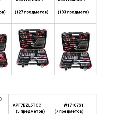
ов)
(127 предметов)
(133 предмета)
BC
APF7BZL5TCC
W17107S1
)
(5 предметов)
(7 предметов)