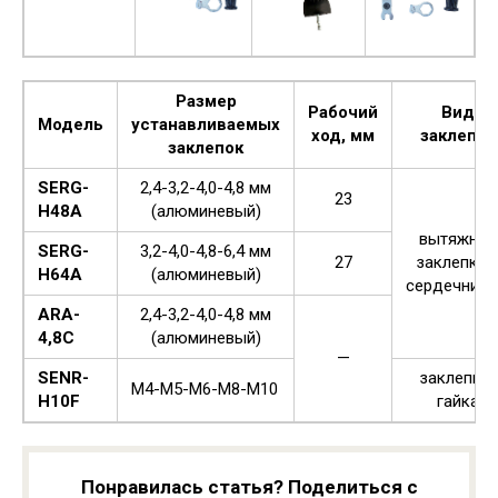
Размер
Рабочий
Вид
Модель
устанавливаемых
ход, мм
заклепок
заклепок
SERG-
2,4-3,2-4,0-4,8 мм
23
H48A
(алюминевый)
вытяжная
SERG-
3,2-4,0-4,8-6,4 мм
27
заклепка 
H64A
(алюминевый)
сердечник
ARA-
2,4-3,2-4,0-4,8 мм
4,8C
(алюминевый)
—
SENR-
заклепка-
М4-М5-М6-М8-М10
H10F
гайка
Понравилась статья? Поделиться с