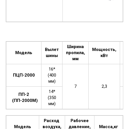
Ширина
Ч
Вылет
Мощность,
Модель
пропила,
вр
шины
кВт
мм
16*
ПЦП-2000
(400
мм)
7
2,3
14*
ПП-2
(350
(ПП-2000М)
мм)
Расход
Рабочее
Модель
воздуха,
давление,
Масса,кг