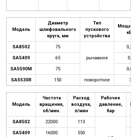
Диаметр
Тип
Мощнос
Модель
шлифовального
пускового
кВт
круга, мм
устройства
SA8502
75
0,29
SA5409
65
рычажное
0,6
SA5590M
75
0,68
SA5530R
150
поворотное
3
Частота
Расход
Рабочее
Модель
вращения,
воздуха,
давление,
Ма
об/мин.
л/мин
бар
SA8502
22000
113
SA5409
16000
550