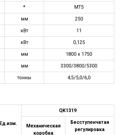
*
МТ5
мм
250
кВт
11
кВт
0,125
мм
1800 x 1750
мм
3300/3800/5300
тонны
4,5/5,0/6,0
QK1319
Бесступенчатая
Ед.изм.
Механическая
регулировка
коробка