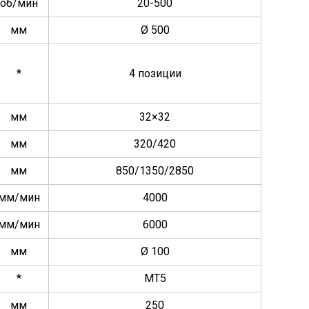
об/мин
20-500
мм
Ø 500
*
4 позиции
мм
32×32
мм
320/420
мм
850/1350/2850
мм/мин
4000
мм/мин
6000
мм
Ø 100
*
МТ5
мм
250