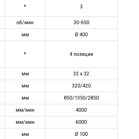
*
3
об/мин
30-650
мм
Ø 400
*
4 позиции
мм
32 x 32
мм
320/420
мм
850/1350/2850
мм/мин
4000
мм/мин
6000
мм
Ø 100