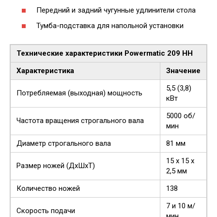
Передний и задний чугунные удлинители стола
Тумба-подставка для напольной установки
Технические характеристики Powermatic 209 HH
Характеристика
Значение
5,5 (3,8)
Потребляемая (выходная) мощность
кВт
5000 об/
Частота вращения строгального вала
мин
Диаметр строгального вала
81 мм
15 х 15 х
Размер ножей (ДхШхТ)
2,5 мм
Количество ножей
138
7 и 10 м/
Скорость подачи
мин