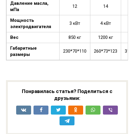
Давление масла,
12
14
мПа
Мощность
3 кВт
4 кВт
5,
электродвигателя
Вес
850 кг
1200 кг
13
Габаритные
230*70*110
260*73*123
310
размеры
Понравилась статья? Поделиться с
друзьями: