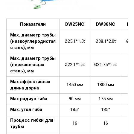
Показатели
DW25NC
DW38NC
DW
Мах. диаметр трубы
(низкоуглеродистая
Ø25.1*1.5t
Ø38.1*2.0t
Ø50
сталь), мм
Мах. диаметр трубы
(нержавеющая
Ø22.1*1.5t
Ø31.75*1.5t
Ø3
сталь), мм
Мах эффективная
1450 мм
1800 мм
22
длина дорна
Мах радиус гиба
90 мм
175 мм
20
Мах. угол гиба
185°
185°
Процесс гибки для
16
16
трубы