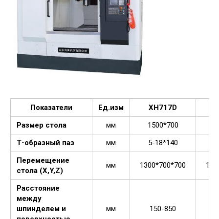
Показатели
Ед.изм
XH717D
Размер стола
мм
1500*700
1
Т-образный паз
мм
5-18*140
5
Перемещение
мм
1300*700*700
120
стола (X,Y,Z)
Расстояние
между
шпинделем и
мм
150-850
поверхностью