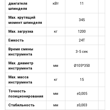
двигателя
кВт
11
шпинделя
Мах. крутящий
345
момент шпинделя
Мах. загрузка
кг
1200
Емкость
24Т
Время смены
3-5 сек
инструмента
Мах. диаметр
мм
Ø105*350
Ø
инструмента
Мах. масса
кг
15
инструмента
Точность
мм
±0,005
позиционирования
Стабильность
мм
±0,003