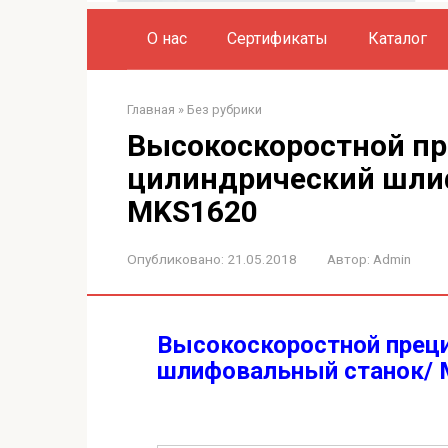
О нас
Сертификаты
Каталог
Главная
»
Без рубрики
Высокоскоростной п
цилиндрический шли
MKS1620
Опубликовано:
21.05.2018
Автор:
Admin
Высокоскоростной прец
шлифовальный станок/