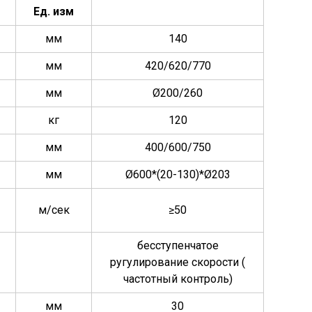
Ед. изм
мм
140
мм
420/620/770
мм
Ø200/260
кг
120
мм
400/600/750
мм
Ø600*(20-130)*Ø203
м/сек
≥50
бесступенчатое
ругулирование скорости (
частотный контроль)
мм
30